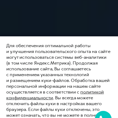
Для обеспечения оптимальной работы
и улучшения пользовательского опыта на сайте
могут использоваться системы веб-аналитики
(в том числе Яндекс.Метрика). Продолжая
использование сайта, Вы соглашаетесь
с применением указанных технологий
и размещением куки-файлов. Обработка вашей
персональной информации на нашем сайте
осуществляется в соответствии с
политикой
конфиденциальности
. Вы всегда можете
отключить файлы куки в настройках вашего
браузера. Если файлы куки отключены, это
может означать, что вы не можете в полной