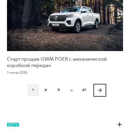
Старт продаж GWM POER с механической
коробкой передач
1 июля 2026
1
2
3
…
21