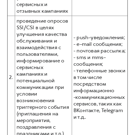
сервисных и
отзывных кампаниях
проведение опросов
SSI/CSI в целях
улучшения качества
- push–уведомления;
обслуживания и
- e–mail сообщения;
взаимодействия с
- почтовая рассылка;
пользователями,
- sms и mms–
информирование о
сообщения;
сервисных
- телефонные звонки
кампаниях и
2.
в том числе
потенциальной
посредством
коммуникации при
информационно
условии
-коммуникационных
возникновения
сервисов, таких как
триггерного события
ВКонтакте, Telegram
(приглашения на
и т.д..
мероприятия,
поздравления с
праздниками и т.д.)