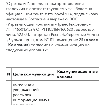
“О рекламе”, посредством проставления
Тест-драйв
СЕРВИСНОЕ ОБСЛУЖИВАНИЕ
О дилере
«галочки» в соответствующем чек – боксе на
официальном сайте « tts-haval.ru », подписываю
Трейд-ин
Нулевое ТО
Наша команда
настоящее Согласие и выражаю ООО
DARGO
DARGO X
Программа «Помощь на дороге»
Контакты
«Управляющая компания «ТрансТехСервис»
от 3 199 000 ₽
от 3 499 000 ₽
ИНН 1650131524 ОГРН 1051614160620 , адрес юр.
КРЕДИТ И СТРАХОВАНИЕ
Регламенты технического обслуживания
лица: 423831, Татарстан Респ, Набережные Челны
Кредитный калькулятор
Электронный ПТС
г, Чулман пр-кт, дом № 111, помещение 23
(далее
- Компания)
согласие на коммуникацию на
Страхование
следующих условиях:
Кредит
ПОДДЕРЖКА
F7
F7X
GWM Безопасность
от 2 899 000 ₽
от 3 599 000 ₽
КОРПОРАТИВНЫМ КЛИЕНТАМ
Гарантия HAVAL
Коммуникационные
N
Цель коммуникации
Для малого бизнеса
Мобильное приложение GWM
каналы
Корпоративным клиентам
Программа «HAVAL Защита+»
получение
уведомлений,
Крупным корпоративным клиентам
Руководства по эксплуатации
POER
рассылок,
от 3 449 000 ₽
Система управления автопарком
Подписки
информационных и