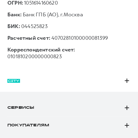
ОГРН:
1051614160620
Банк:
Банк ГПБ (АО), г.Москва
БИК:
044525823
Расчетный счет:
40702810100000081399
Корреспондентский счет:
0101810200000000823
M6
JOLION
СЕРВИСЫ
DARGO
Автомобили в наличии
DARGO Х
ПОКУПАТЕЛЯМ
Заказать тест-драйв
F7
Автомобили в наличии