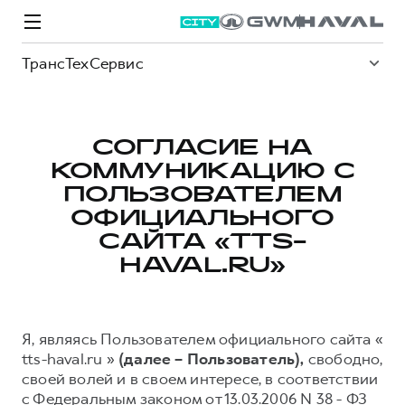
ТрансТехСервис
СОГЛАСИЕ НА
КОММУНИКАЦИЮ С
Модели
Покупателям
Владельцам
Спецпредложения
О дилере
ПОЛЬЗОВАТЕЛЕМ
ОФИЦИАЛЬНОГО
САЙТА «TTS-
ВЫБОР И ПОКУПКА
СЕРВИС
СПЕЦПРЕДЛОЖЕНИЯ
БРЕНД HAVAL
HAVAL.RU»
Автомобили в наличии
Все о сервисе
Покупателям
О бренде
Конфигуратор HAVAL
Запись на сервис
Владельцам
Новости
Я, являясь Пользователем официального сайта «
M6
Аксессуары HAVAL
Моторное масло
О GWM
JOLION
tts-haval.ru »
(далее – Пользователь),
свободно,
от 2 049 000 ₽
от 2 049 000 ₽
Каталоги и прайс-листы
Стоимость ТО
своей волей и в своем интересе, в соответствии
с Федеральным законом от 13.03.2006 N 38 - ФЗ
Программа «HAVAL Защита+»
ИНФОРМАЦИЯ О ДИЛЕРЕ