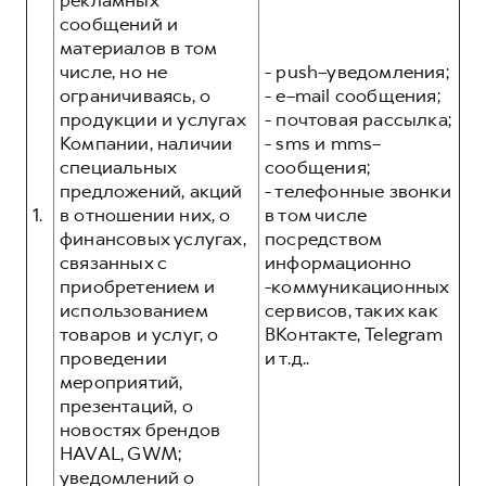
рекламных
Сервис для корпоративных клиентов
сообщений и
HAVAL Лизинг
АКСЕССУАРЫ HAVAL
материалов в том
числе, но не
- push–уведомления;
Автомобильные аксессуары
ограничиваясь, о
- e–mail сообщения;
АКСЕССУАРЫ HAVAL
Коллекция CITY
продукции и услугах
- почтовая рассылка;
Компании, наличии
- sms и mms–
Автомобильные аксессуары
Коллекция Базовая
специальных
сообщения;
Коллекция CITY
Коллекция Детская
предложений, акций
- телефонные звонки
Коллекция Базовая
1.
в отношении них, о
в том числе
финансовых услугах,
посредством
Коллекция Детская
связанных с
информационно
приобретением и
-коммуникационных
использованием
сервисов, таких как
товаров и услуг, о
ВКонтакте, Telegram
проведении
и т.д..
мероприятий,
презентаций, о
новостях брендов
HAVAL, GWM;
уведомлений о