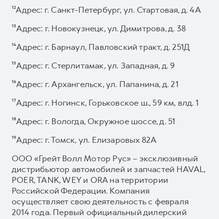
¹²Адрес: г. Санкт-Петербург, ул. Стартовая, д. 4А
¹³Адрес: г. Новокузнецк, ул. Димитрова, д. 38
¹⁴Адрес: г. Барнаул, Павловский тракт, д. 251Д
¹⁵Адрес: г. Стерлитамак, ул. Западная, д. 9
¹⁶Адрес: г. Архангельск, ул. Папанина, д. 21
¹⁷Адрес: г. Ногинск, Горьковское ш., 59 км, влд. 1
¹⁸Адрес: г. Вологда, Окружное шоссе, д. 51
¹⁹Адрес: г. Томск, ул. Елизаровых 82А
ООО «Грейт Волл Мотор Рус» – эксклюзивный
дистрибьютор автомобилей и запчастей HAVAL,
POER, TANK, WEY и ORA на территории
Российской Федерации. Компания
осуществляет свою деятельность с февраля
2014 года. Первый официальный дилерский