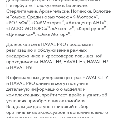
Петербурге, Новокузнецке, Барнауле,
Стерлитамаке, Архангельске, Ногинске, Вологде
и Томске. Среди новых точек: «К-Моторс»¹¹,
«РОЛЬФ»¹², «СибМоторс»¹³, «Автоцентр АНТ»¹⁴,
«ТАСКО-МОТОРС»¹⁵, «Аксель»¹⁶, «КорсГрупп»¹⁷,
«Динамика»¹⁸, «Элке Мотор»¹⁹.
Дилерская сеть HAVAL PRO продолжает
реализацию и обслуживание рамных
внедорожников и кроссоверов повышенной
проходимости: HAVAL H3, HAVAL H5, HAVAL H7
и HAVAL H9.
В официальных дилерских центрах HAVAL CITY
и HAVAL PRO клиенты могут получить
детальную информацию о моделях и
комплектациях, пройти тест-драйв и узнать об
условиях приобретения автомобиля.
Владельцам доступен широкий выбор
оригинальных аксессуаров и дополнительного
оборудования, расходных материалов и