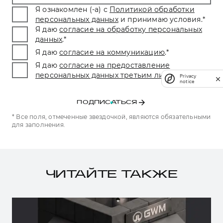
Я ознакомлен (-а) с
Политикой обработки
персональных данных
и принимаю условия.
*
Я даю
согласие на обработку персональных
данных
.
*
Я даю
согласие на коммуникацию
.
*
Я даю
согласие на предоставление
персональных данных третьим лицам.
*
Privacy
notice
ПОДПИСАТЬСЯ
* Все поля, отмеченные звездочкой, являются обязательными
для заполнения.
ЧИТАЙТЕ ТАКЖЕ