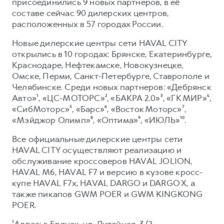
Сервис для корпоративных клиентов
присоединились 9 новых партнеров, в её
составе сейчас 90 дилерских центров,
HAVAL Лизинг
АКСЕССУАРЫ HAVAL
расположенных в 57 городах России.
Автомобильные аксессуары
Новые дилерские центры сети HAVAL CITY
АКСЕССУАРЫ HAVAL
Коллекция CITY
открылись в 10 городах: Брянске, Екатеринбурге,
Краснодаре, Нефтекамске, Новокузнецке,
Автомобильные аксессуары
Коллекция Базовая
Омске, Перми, Санкт-Петербурге, Ставрополе и
Коллекция CITY
Коллекция Детская
Челябинске. Среди новых партнеров: «Дебрянск
Авто»¹, «ЦС-МОТОРС»², «БАКРА 2.0»³, «ГК МИР»⁴,
Коллекция Базовая
«СибМоторс»⁵, «Барс»⁶, «Восток Моторс»⁷,
Коллекция Детская
«Мэйджор Олимп»⁸, «Оптима»⁹, «ИЮЛЬ»¹⁰.
Все официальные дилерские центры сети
HAVAL CITY осуществляют реализацию и
обслуживание кроссоверов HAVAL JOLION,
HAVAL М6, HAVAL F7 и версию в кузове кросс-
купе HAVAL F7x, HAVAL DARGO и DARGO X, а
также пикапов GWM POER и GWM KINGKONG
POER.
¹Адрес: г. Брянск, ул. Литейная, 3/2