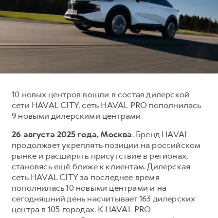
Тест-драйв
СЕРВИСНОЕ ОБСЛУЖИВАНИЕ
О дилере
Трейд-ин
Нулевое ТО
Наша команда
DARGO
DARGO X
Программа «Помощь на дороге»
Контакты
от 3 199 000 ₽
от 3 499 000 ₽
КРЕДИТ И СТРАХОВАНИЕ
Регламенты технического обслуживания
Кредитный калькулятор
Электронный ПТС
Страхование
10 новых центров вошли в состав дилерской
сети HAVAL CITY, сеть HAVAL PRO пополнилась
Кредит
ПОДДЕРЖКА
9 новыми дилерскими центрами
F7
F7X
GWM Безопасность
от 2 899 000 ₽
от 3 599 000 ₽
26 августа 2025 года, Москва
. Бренд HAVAL
КОРПОРАТИВНЫМ КЛИЕНТАМ
Гарантия HAVAL
продолжает укреплять позиции на российском
рынке и расширять присутствие в регионах,
Для малого бизнеса
Мобильное приложение GWM
становясь ещё ближе к клиентам. Дилерская
Корпоративным клиентам
Программа «HAVAL Защита+»
сеть HAVAL CITY за последнее время
пополнилась 10 новыми центрами и на
Крупным корпоративным клиентам
Руководства по эксплуатации
POER
сегодняшний день насчитывает 163 дилерских
от 3 449 000 ₽
Система управления автопарком
Подписки
центра в 105 городах. К HAVAL PRO