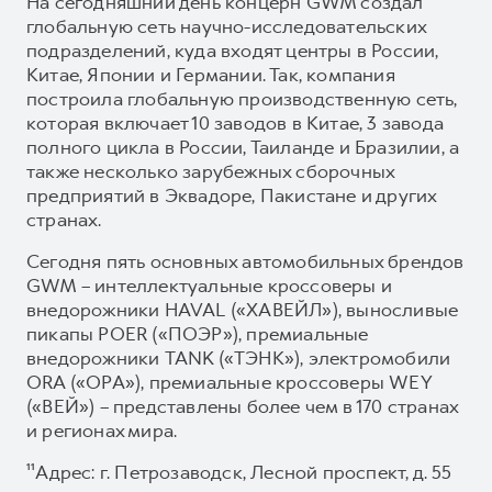
На сегодняшний день концерн GWM создал
глобальную сеть научно-исследовательских
подразделений, куда входят центры в России,
Китае, Японии и Германии. Так, компания
построила глобальную производственную сеть,
которая включает 10 заводов в Китае, 3 завода
полного цикла в России, Таиланде и Бразилии, а
также несколько зарубежных сборочных
предприятий в Эквадоре, Пакистане и других
странах.
Сегодня пять основных автомобильных брендов
GWM – интеллектуальные кроссоверы и
внедорожники HAVAL («ХАВЕЙЛ»), выносливые
пикапы POER («ПОЭР»), премиальные
внедорожники TANK («ТЭНК»), электромобили
ORA («ОРА»), премиальные кроссоверы WEY
(«ВЕЙ») – представлены более чем в 170 странах
и регионах мира.
¹¹Адрес: г. Петрозаводск, Лесной проспект, д. 55