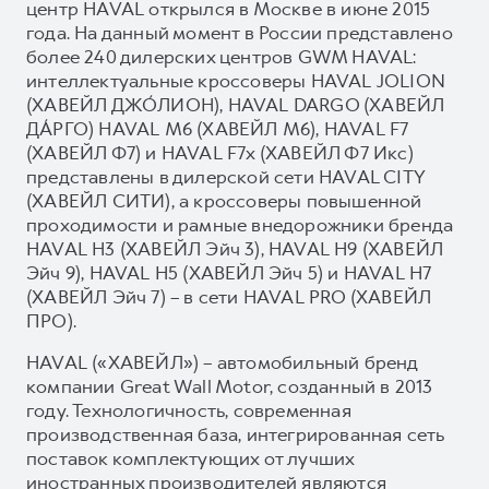
центр HAVAL открылся в Москве в июне 2015
года. На данный момент в России представлено
более 240 дилерских центров GWM HAVAL:
интеллектуальные кроссоверы HAVAL JOLION
(ХАВЕЙЛ ДЖО́ЛИОН), HAVAL DARGO (ХАВЕЙЛ
ДА́РГО) HAVAL М6 (ХАВЕЙЛ M6), HAVAL F7
(ХАВЕЙЛ Ф7) и HAVAL F7x (ХАВЕЙЛ Ф7 Икс)
представлены в дилерской сети HAVAL CITY
(ХАВЕЙЛ СИТИ), а кроссоверы повышенной
проходимости и рамные внедорожники бренда
HAVAL H3 (ХАВЕЙЛ Эйч 3), HAVAL H9 (ХАВЕЙЛ
Эйч 9), HAVAL H5 (ХАВЕЙЛ Эйч 5) и HAVAL H7
(ХАВЕЙЛ Эйч 7) – в сети HAVAL PRO (ХАВЕЙЛ
ПРО).
HAVAL («ХАВЕЙЛ») – автомобильный бренд
компании Great Wall Motor, созданный в 2013
году. Технологичность, современная
производственная база, интегрированная сеть
поставок комплектующих от лучших
иностранных производителей являются