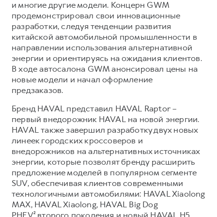
Сервис для корпоративных клиентов
и многие другие модели. Концерн GWM
продемонстрировал свои инновационные
HAVAL Лизинг
АКСЕССУАРЫ HAVAL
разработки, следуя тенденции развития
Автомобильные аксессуары
китайской автомобильной промышленности в
направлении использования альтернативной
АКСЕССУАРЫ HAVAL
Коллекция CITY
энергии и ориентируясь на ожидания клиентов.
Автомобильные аксессуары
Коллекция Базовая
В ходе автосалона GWM анонсировал цены на
новые модели и начал оформление
Коллекция CITY
Коллекция Детская
предзаказов.
Коллекция Базовая
Бренд HAVAL представил HAVAL Raptor –
Коллекция Детская
первый внедорожник HAVAL на новой энергии.
HAVAL также завершил разработку двух новых
линеек городских кроссоверов и
внедорожников на альтернативных источниках
энергии, которые позволят бренду расширить
предложение моделей в популярном сегменте
SUV, обеспечивая клиентов современными
технологичными автомобилями: HAVAL Xiaolong
MAX, HAVAL Xiaolong, HAVAL Big Dog
PHEV² второго поколения и новый HAVAL H5.