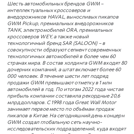
Шесть автомобильных брендов GWM –
интеллектуальных кроссоверов и
внедорожников HAVAL, выносливых пикапов
GWM Pickup, премиальных внедорожников
TANK, электромобилей ORA, премиальных
кроссоверов WEY, а также новый
технологичный бренд SAR (SALOON) – в
совокупности образуют сегмент современных
технологичных автомобилей в более чем 60
странах мира. В состав холдинга GWM входят 80
дочерних компаний, а штат включает более 60
000 человек. В течение шести лет подряд
продажи GWM превышают отметку в 1 млн
автомобилей в год. По итогам 2022 года чистая
прибыль компании составила рекордные 20,6
млрд долларов. С 1998 года Great Wall Motor
занимает первое место по объёмам продаж
пикапов в Китае. На сегодняшний день концерн
GWM создал глобальную сеть научно-
исследовательских подразделений, куда входят