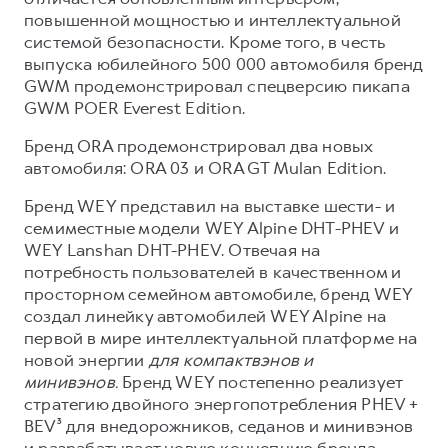
повышенной мощностью и интеллектуальной
системой безопасности. Кроме того, в честь
выпуска юбилейного 500 000 автомобиля бренд
GWM продемонстрировал спецверсию пикапа
GWM POER Everest Edition.
Бренд ORA продемонстрировал два новых
автомобиля: ORA 03 и ORA GT Mulan Edition.
Бренд WEY представил на выставке шести- и
семиместные модели WEY Alpine DHT-PHEV и
WEY Lanshan DHT-PHEV. Отвечая на
потребность пользователей в качественном и
просторном семейном автомобиле, бренд WEY
создал линейку автомобилей WEY Alpine на
первой в мире интеллектуальной платформе на
новой энергии
для компактвэнов и
минивэнов.
Бренд WEY постепенно реализует
стратегию двойного энергопотребления PHEV +
BEV³ для внедорожников, седанов и минивэнов
и разрабатывает новую концепцию бренда,