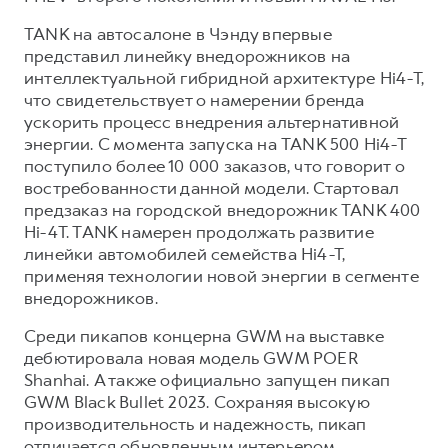
TANK на автосалоне в Чэнду впервые
представил линейку внедорожников на
интеллектуальной гибридной архитектуре Hi4-T,
что свидетельствует о намерении бренда
ускорить процесс внедрения альтернативной
энергии. С момента запуска на TANK 500 Hi4-T
поступило более 10 000 заказов, что говорит о
востребованности данной модели. Стартовал
предзаказ на городской внедорожник TANK 400
Hi-4T. TANK намерен продолжать развитие
линейки автомобилей семейства Hi4-T,
применяя технологии новой энергии в сегменте
внедорожников.
Среди пикапов концерна GWM на выставке
дебютировала новая модель GWM POER
Shanhai. А также официально запущен пикап
GWM Black Bullet 2023. Сохраняя высокую
производительность и надежность, пикап
отличается обновленным интерьером,