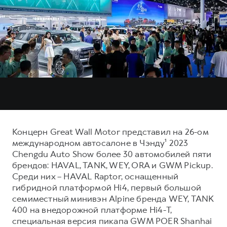
Тест-драйв
СЕРВИСНОЕ ОБСЛУЖИВАНИЕ
О дилере
Трейд-ин
Нулевое ТО
Наша команда
DARGO
DARGO X
Программа «Помощь на дороге»
Контакты
от 3 199 000 ₽
от 3 499 000 ₽
КРЕДИТ И СТРАХОВАНИЕ
Регламенты технического обслуживания
Кредитный калькулятор
Электронный ПТС
Страхование
Кредит
ПОДДЕРЖКА
F7
F7X
GWM Безопасность
Концерн Great Wall Motor представил на 26-ом
от 2 899 000 ₽
от 3 599 000 ₽
международном автосалоне в Чэнду¹ 2023
КОРПОРАТИВНЫМ КЛИЕНТАМ
Гарантия HAVAL
Chengdu Auto Show более 30 автомобилей пяти
Для малого бизнеса
Мобильное приложение GWM
брендов: HAVAL, TANK, WEY, ORA и GWM Pickup.
Среди них – HAVAL Raptor, оснащенный
Корпоративным клиентам
Программа «HAVAL Защита+»
гибридной платформой Hi4, первый большой
Крупным корпоративным клиентам
Руководства по эксплуатации
семиместный минивэн Alpine бренда WEY, TANK
POER
400 на внедорожной платформе Hi4-T,
от 3 449 000 ₽
Система управления автопарком
Подписки
специальная версия пикапа GWM POER Shanhai