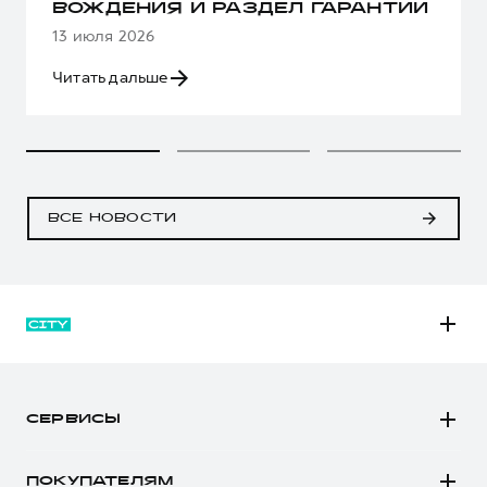
ВОЖДЕНИЯ И РАЗДЕЛ ГАРАНТИИ
13 июля 2026
Читать дальше
ВСЕ НОВОСТИ
M6
JOLION
СЕРВИСЫ
DARGO
Автомобили в наличии
DARGO Х
ПОКУПАТЕЛЯМ