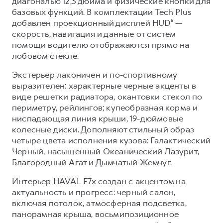
диагональю 12,3 дюйма и физические кнопки для
базовых функций. В комплектации Tech Plus
добавлен проекционный дисплей HUD⁶ —
скорость, навигация и данные от систем
помощи водителю отображаются прямо на
лобовом стекле.
Экстерьер лаконичен и по-спортивному
выразителен: характерные черные акценты в
виде решетки радиатора, окантовки стекол по
периметру, рейлингов; купеобразная корма и
ниспадающая линия крыши, 19-дюймовые
колесные диски. Дополняют стильный образ
четыре цвета исполнения кузова: Галактический
Черный, насыщенный Океанический Лазурит,
Благородный Агат и Дымчатый Жемчуг.
Интерьер HAVAL F7x создан с акцентом на
актуальность и прогресс: черный салон,
включая потолок, атмосферная подсветка,
панорамная крыша, восьмипозиционное