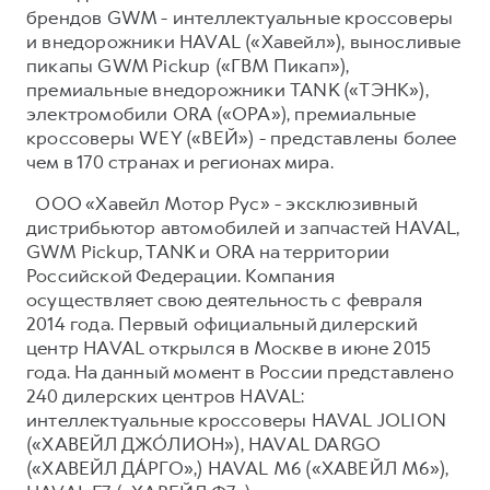
брендов GWM - интеллектуальные кроссоверы
и внедорожники HAVAL («Хавейл»), выносливые
пикапы GWM Pickup («ГВМ Пикап»),
премиальные внедорожники TANK («ТЭНК»),
электромобили ORA («ОРА»), премиальные
кроссоверы WEY («ВЕЙ») - представлены более
чем в 170 странах и регионах мира.
ООО «Хавейл Мотор Рус» - эксклюзивный
дистрибьютор автомобилей и запчастей HAVAL,
GWM Pickup, TANK и ORA на территории
Российской Федерации. Компания
осуществляет свою деятельность с февраля
2014 года. Первый официальный дилерский
центр HAVAL открылся в Москве в июне 2015
года. На данный момент в России представлено
240 дилерских центров HAVAL:
интеллектуальные кроссоверы HAVAL JOLION
(«ХАВЕЙЛ ДЖО́ЛИОН»), HAVAL DARGO
(«ХАВЕЙЛ ДА́РГО»,) HAVAL М6 («ХАВЕЙЛ M6»),