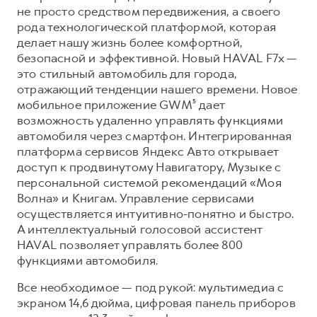
Сервис для корпоративных клиентов
не просто средством передвижения, а своего
HAVAL Лизинг
АКСЕССУАРЫ HAVAL
рода технологической платформой, которая
делает нашу жизнь более комфортной,
Автомобильные аксессуары
безопасной и эффективной. Новый HAVAL F7x —
АКСЕССУАРЫ HAVAL
Коллекция CITY
это стильный автомобиль для города,
отражающий тенденции нашего времени. Новое
Автомобильные аксессуары
Коллекция Базовая
мобильное приложение GWM⁵ дает
Коллекция CITY
Коллекция Детская
возможность удаленно управлять функциями
автомобиля через смартфон. Интегрированная
Коллекция Базовая
платформа сервисов Яндекс Авто открывает
Коллекция Детская
доступ к продвинутому Навигатору, Музыке с
персональной системой рекомендаций «Моя
Волна» и Книгам. Управление сервисами
осуществляется интуитивно-понятно и быстро.
А интеллектуальный голосовой ассистент
HAVAL позволяет управлять более 800
функциями автомобиля.
Все необходимое — под рукой: мультимедиа с
экраном 14,6 дюйма, цифровая панель приборов