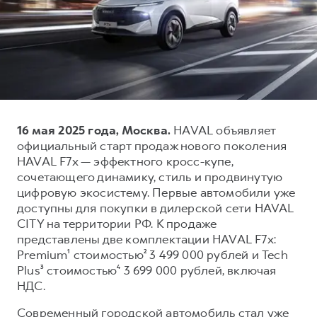
Тест-драйв
СЕРВИСНОЕ ОБСЛУЖИВАНИЕ
О дилере
Трейд-ин
Нулевое ТО
Наша команда
DARGO
DARGO X
Программа «Помощь на дороге»
Контакты
от 3 199 000 ₽
от 3 499 000 ₽
КРЕДИТ И СТРАХОВАНИЕ
Регламенты технического обслуживания
Кредитный калькулятор
Электронный ПТС
16 мая 2025 года, Москва.
HAVAL объявляет
Страхование
официальный старт продаж нового поколения
Кредит
ПОДДЕРЖКА
HAVAL F7x — эффектного кросс-купе,
F7
F7X
сочетающего динамику, стиль и продвинутую
GWM Безопасность
от 2 899 000 ₽
от 3 599 000 ₽
цифровую экосистему. Первые автомобили уже
КОРПОРАТИВНЫМ КЛИЕНТАМ
Гарантия HAVAL
доступны для покупки в дилерской сети HAVAL
CITY на территории РФ. К продаже
Для малого бизнеса
Мобильное приложение GWM
представлены две комплектации HAVAL F7x:
Корпоративным клиентам
Программа «HAVAL Защита+»
Premium¹ стоимостью² 3 499 000 рублей и Tech
Plus³ стоимостью⁴ 3 699 000 рублей, включая
Крупным корпоративным клиентам
Руководства по эксплуатации
POER
НДС.
от 3 449 000 ₽
Система управления автопарком
Подписки
Современный городской автомобиль стал уже