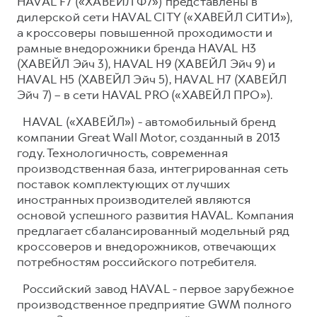
HAVAL F7 («ХАВЕЙЛ Ф7») представлены в
дилерской сети HAVAL CITY («ХАВЕЙЛ СИТИ»),
а кроссоверы повышенной проходимости и
рамные внедорожники бренда HAVAL H3
(ХАВЕЙЛ Эйч 3), HAVAL H9 (ХАВЕЙЛ Эйч 9) и
HAVAL H5 (ХАВЕЙЛ Эйч 5), HAVAL H7 (ХАВЕЙЛ
Эйч 7) – в сети HAVAL PRO («ХАВЕЙЛ ПРО»).
HAVAL («ХАВЕЙЛ») - автомобильный бренд
компании Great Wall Motor, созданный в 2013
году. Технологичность, современная
производственная база, интегрированная сеть
поставок комплектующих от лучших
иностранных производителей являются
основой успешного развития HAVAL. Компания
предлагает сбалансированный модельный ряд
кроссоверов и внедорожников, отвечающих
потребностям российского потребителя.
Российский завод HAVAL - первое зарубежное
производственное предприятие GWM полного