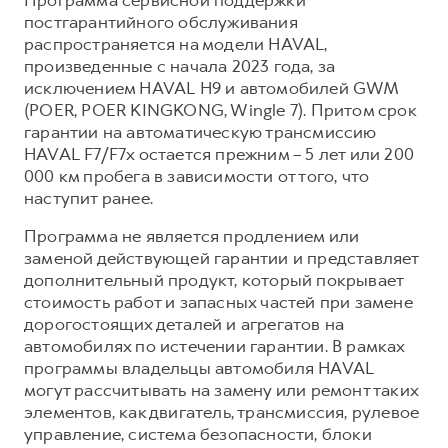
Сервис для корпоративных клиентов
постгарантийного обслуживания
HAVAL Лизинг
АКСЕССУАРЫ HAVAL
распространяется на модели HAVAL,
произведенные с начала 2023 года, за
Автомобильные аксессуары
исключением HAVAL H9 и автомобилей GWM
АКСЕССУАРЫ HAVAL
Коллекция CITY
(POER, POER KINGKONG, Wingle 7). Притом срок
гарантии на автоматическую трансмиссию
Автомобильные аксессуары
Коллекция Базовая
HAVAL F7/F7x остается прежним – 5 лет или 200
Коллекция CITY
Коллекция Детская
000 км пробега в зависимости от того, что
Коллекция Базовая
наступит ранее.
Коллекция Детская
Программа не является продлением или
заменой действующей гарантии и представляет
дополнительный продукт, который покрывает
стоимость работ и запасных частей при замене
дорогостоящих деталей и агрегатов на
автомобилях по истечении гарантии. В рамках
программы владельцы автомобиля HAVAL
могут рассчитывать на замену или ремонт таких
элементов, как двигатель, трансмиссия, рулевое
управление, система безопасности, блоки