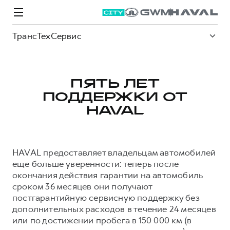
ТрансТехСервис
ПЯТЬ ЛЕТ
ПОДДЕРЖКИ ОТ
Модели
Покупателям
Владельцам
Спецпредложения
О дилере
HAVAL
ВЫБОР И ПОКУПКА
СЕРВИС
СПЕЦПРЕДЛОЖЕНИЯ
БРЕНД HAVAL
HAVAL предоставляет владельцам автомобилей
Автомобили в наличии
Все о сервисе
Покупателям
О бренде
еще больше уверенности: теперь после
окончания действия гарантии на автомобиль
Конфигуратор HAVAL
Запись на сервис
Владельцам
Новости
сроком 36 месяцев они получают
M6
Аксессуары HAVAL
Моторное масло
О GWM
JOLION
постгарантийную сервисную поддержку без
от 2 049 000 ₽
от 2 049 000 ₽
дополнительных расходов в течение 24 месяцев
Каталоги и прайс-листы
Стоимость ТО
или по достижении пробега в 150 000 км (в
Программа «HAVAL Защита+»
ИНФОРМАЦИЯ О ДИЛЕРЕ