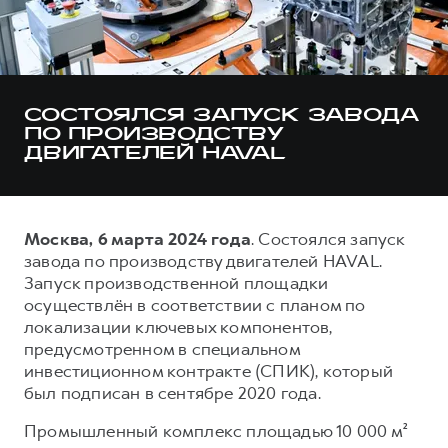
Тест-драйв
СЕРВИСНОЕ ОБСЛУЖИВАНИЕ
О дилере
Трейд-ин
Нулевое ТО
Наша команда
DARGO
DARGO X
Программа «Помощь на дороге»
Контакты
от 3 199 000 ₽
от 3 499 000 ₽
СОСТОЯЛСЯ ЗАПУСК ЗАВОДА
КРЕДИТ И СТРАХОВАНИЕ
Регламенты технического обслуживания
ПО ПРОИЗВОДСТВУ
ДВИГАТЕЛЕЙ HAVAL
Кредитный калькулятор
Электронный ПТС
Страхование
Кредит
ПОДДЕРЖКА
Москва, 6 марта 2024 года
. Состоялся запуск
F7
F7X
GWM Безопасность
завода по производству двигателей HAVAL.
от 2 899 000 ₽
от 3 599 000 ₽
Запуск производственной площадки
КОРПОРАТИВНЫМ КЛИЕНТАМ
Гарантия HAVAL
осуществлён в соответствии с планом по
Для малого бизнеса
Мобильное приложение GWM
локализации ключевых компонентов,
предусмотренном в специальном
Корпоративным клиентам
Программа «HAVAL Защита+»
инвестиционном контракте (СПИК), который
Крупным корпоративным клиентам
Руководства по эксплуатации
был подписан в сентябре 2020 года.
POER
от 3 449 000 ₽
Система управления автопарком
Подписки
Промышленный комплекс площадью 10 000 м²