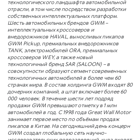
технологического ландшафта автомобильной
отрасли, в том числе посредством разработки
собственных интеллектуальных платформ.
Шесть автомобильных брендов GWM –
интеллектуальных кроссоверов и
внедорожников HAVAL, выносливых пикапов
GWM Pickup, премиальных внедорожников
TANK, электромобилей ORA, премиальных
кроссоверов WEY, а также новый
технологичный бренд SAR (SALOON) – в
совокупности образуют сегмент современных
технологичных автомобилей в более чем 60
странах мира. В состав холдинга GWM входят 80
дочерних компаний, а штат включает более 60
000 человек. В течение шести лет подряд
продажи GWM превышают отметку в 1 млн
автомобилей в год. С 1998 года Great Wall Motor
занимает первое место по объёмам продаж
пикапов в Китае. На сегодняшний день концерн
GWM создал глобальную сеть научно-
исследовательских подразделений, куда входят