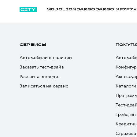
M6
JOLION
DARGO
DARGO Х
F7
F7x
СЕРВИСЫ
ПОКУП
Автомобили в наличии
Автомоби
Заказать тест-драйв
Конфигур
Рассчитать кредит
Аксессуа
Записаться на сервис
Каталоги
Програм
Тест-дра
Трейд-ин
Кредитны
Страхова