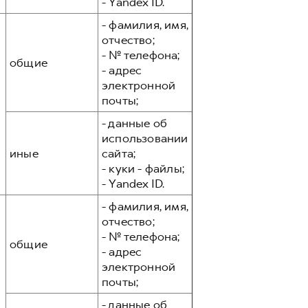
- Yandex ID.
- фамилия, имя,
отчество;
- № телефона;
общие
- адрес
электронной
почты;
- данные об
использовании
иные
сайта;
- куки - файлы;
- Yandex ID.
- фамилия, имя,
отчество;
- № телефона;
общие
- адрес
электронной
почты;
- данные об