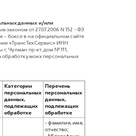
альных данных и/или
 законом от 27.07.2006 N 152 - ФЗ
 – боксе в на официальном сайте
ания «ТрансТехСервис» ИНН
г, Чулман пр-кт, дом № 111,
а обработку моих персональных
Категории
Перечень
персональных
персональных
данных,
данных,
подлежащих
подлежащих
обработке
обработке
- фамилия, имя,
отчество;