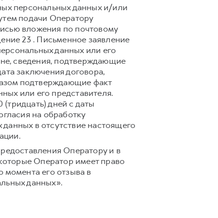
ных персональных данных и/или
путем подачи Оператору
писью вложения по почтовому
ещение 23 . Письменное заявление
ерсональных данных или его
ане, сведения, подтверждающие
дата заключения договора,
бразом подтверждающие факт
ных или его представителя.
(тридцать) дней с даты
огласия на обработку
 данных в отсутствие настоящего
ации.
предоставления Оператору и в
 которые Оператор имеет право
 момента его отзыва в
альных данных».