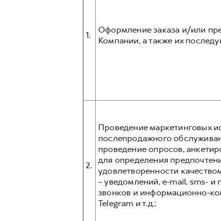
Оформление заказа и/или пре
1.
Компании, а также их послед
Проведение маркетинговых ис
послепродажного обслуживани
проведение опросов, анкетир
для определения предпочтени
2.
удовлетворенности качеством
– уведомлений, e-mail, sms- 
звонков и информационно-ком
Telegram и т.д.: