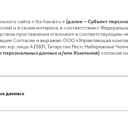
ьного сайта « tts-haval.ru »
(далее – Субъект персон
олей и в своем интересе, в соответствии с Федеральным
ством проставления «галочки» в соответствующем чек
астоящее Согласие и выражаю ООО «Управляющая комп
рес юр. лица: 423831, Татарстан Респ, Набережные Челны 
р персональных данных и/или Компания)
согласие н
ых данных