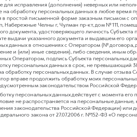
же для исправления (дополнения) неверных или непол
е на обработку персональных данных в любое время 
 в простой письменной форме заказным письмом с о
сп, Набережные Челны г, Чулман пр-кт, дом № 111, пом
го документа, удостоверяющего личность Субъекта п
дате выдачи указанного документа и выдавшем его орг
ных данных в отношениях с Оператором (№ договора, 
ение и (или) иные сведения), либо сведения, иным о
ных Оператором, подпись Субъекта персональных дан
тку персональных данных в срок, не превышающий 30 
на обработку персональных данных. В случае отзыва С
тор вправе продолжить обработку моих персональных
редусмотренным законодательством Российской Федер
ботку персональных данных действует с момента его 
условие не распространяется на персональные данные,
нения законодательства Российской Федерации) или до
едерального закона от 27.07.2006 г. №152-ФЗ «О персон