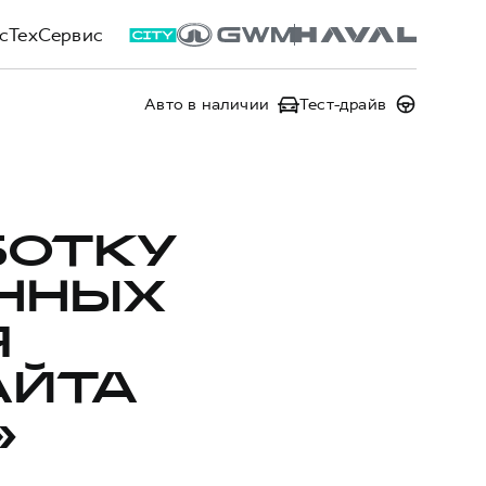
сТехСервис
Авто в наличии
Тест-драйв
БОТКУ
ННЫХ
Я
АЙТА
»