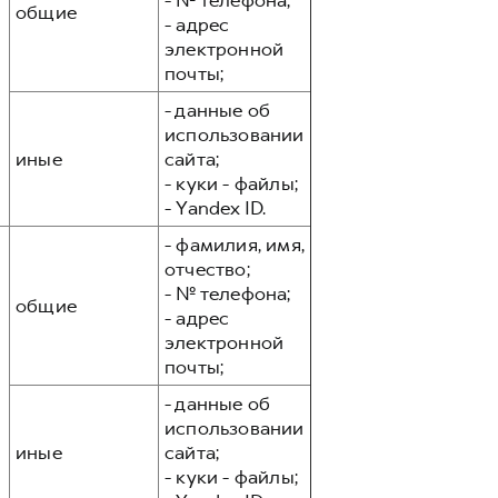
- № телефона;
общие
- адрес
электронной
почты;
- данные об
использовании
иные
сайта;
- куки - файлы;
- Yandex ID.
- фамилия, имя,
отчество;
- № телефона;
общие
- адрес
электронной
почты;
- данные об
использовании
иные
сайта;
- куки - файлы;