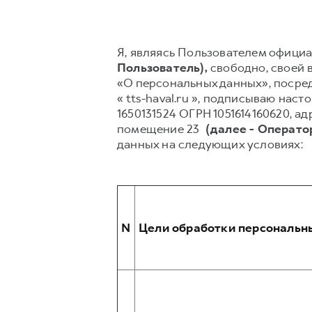
Я, являясь Пользователем официал
Пользователь),
свободно, своей в
«О персональных данных», посред
« tts-haval.ru », подписываю н
1650131524 ОГРН 1051614160620, ад
помещение 23
(далее - Операто
данных на следующих условиях:
N
Цели обработки персональн