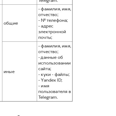
Telegram.
- фамилия, имя,
отчество;
- № телефона;
общие
- адрес
электронной
почты;
- фамилия, имя,
отчество;
- данные об
использовании
сайта;
иные
- куки - файлы;
- Yandex ID;
- имя
пользователя в
Telegram.