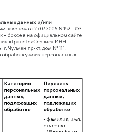
альных данных и/или
 законом от 27.07.2006 N 152 - ФЗ
 – боксе в на официальном сайте
ания «ТрансТехСервис» ИНН
г, Чулман пр-кт, дом № 111,
а обработку моих персональных
Категории
Перечень
персональных
персональных
данных,
данных,
подлежащих
подлежащих
обработке
обработке
- фамилия, имя,
отчество;