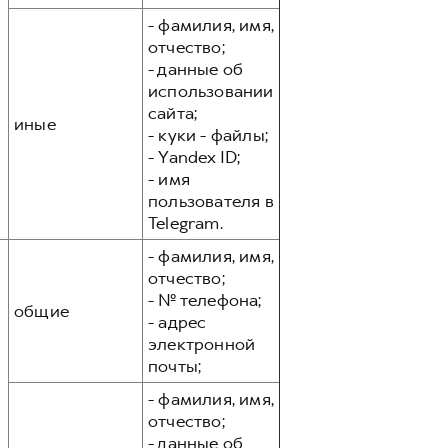
- фамилия, имя,
отчество;
- данные об
использовании
сайта;
иные
- куки - файлы;
- Yandex ID;
- имя
пользователя в
Telegram.
- фамилия, имя,
отчество;
- № телефона;
общие
- адрес
электронной
почты;
- фамилия, имя,
отчество;
- данные об