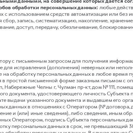
альными данными, на совершение которых дается со
обов обработки персональных данных:
любые действ
х с использованием средств автоматизации или без и
сбор, запись, систематизацию, накопление, хранение,
вание, доступ, передачу, обезличивание, блокировани
атору с письменным запросом для получения информа
же для исправления (дополнения) неверных или непол
е на обработку персональных данных в любое время 
 в простой письменной форме заказным письмом с о
сп, Набережные Челны г, Чулман пр-кт, дом № 111, пом
го документа, удостоверяющего личность Субъекта п
дате выдачи указанного документа и выдавшем его орг
ных данных в отношениях с Оператором (№ договора, 
ение и (или) иные сведения), либо сведения, иным о
ных Оператором, подпись Субъекта персональных дан
тку персональных данных в срок, не превышающий 30 
на обработку персональных данных. В случае отзыва С