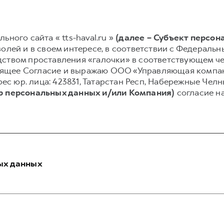
ьного сайта « tts-haval.ru »
(далее – Субъект персон
олей и в своем интересе, в соответствии с Федеральным
ством проставления «галочки» в соответствующем чек
астоящее Согласие и выражаю ООО «Управляющая комп
рес юр. лица: 423831, Татарстан Респ, Набережные Челны 
р персональных данных и/или Компания)
согласие н
ых данных