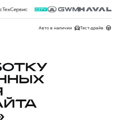
сТехСервис
Авто в наличии
Тест-драйв
БОТКУ
ННЫХ
Я
АЙТА
»