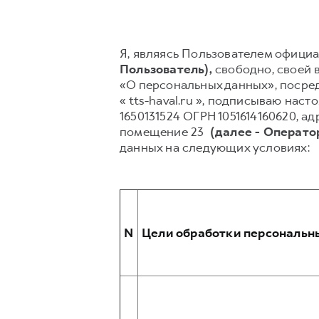
Я, являясь Пользователем официал
Пользователь),
свободно, своей в
«О персональных данных», посред
« tts-haval.ru », подписываю н
1650131524 ОГРН 1051614160620, ад
помещение 23
(далее - Операто
данных на следующих условиях:
N
Цели обработки персональн