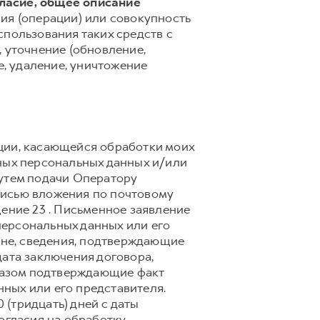
гласие, общее описание
ия (операции) или совокупность
спользования таких средств с
 уточнение (обновление,
е, удаление, уничтожение
ции, касающейся обработки моих
ных персональных данных и/или
путем подачи Оператору
писью вложения по почтовому
ещение 23 . Письменное заявление
ерсональных данных или его
ане, сведения, подтверждающие
дата заключения договора,
бразом подтверждающие факт
ных или его представителя.
(тридцать) дней с даты
огласия на обработку