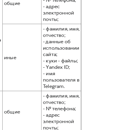
- № телефона;
общие
- адрес
электронной
почты;
- фамилия, имя,
отчество;
а
- данные об
использовании
сайта;
иные
- куки - файлы;
- Yandex ID;
- имя
пользователя в
Telegram.
- фамилия, имя,
отчество;
- № телефона;
общие
- адрес
электронной
почты;