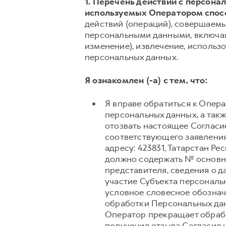
1. Перечень действий с персон
используемых Оператором спос
действий (операций), совершаемы
персональными данными, включая 
изменение), извлечение, использо
персональных данных.
Я ознакомлен (-а) с тем, что:
Я вправе обратиться к Опер
персональных данных, а так
отозвать настоящее Согласи
соответствующего заявления
адресу: 423831, Татарстан Ре
должно содержать № основно
представителя, сведения о 
участие Субъекта персональ
условное словесное обознач
обработки Персональных дан
Оператор прекращает обрабо
получения отзыва Согласия 